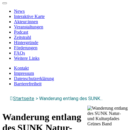
Zum
Hauptinhalt
News
springen
Interaktive Karte
Akteur:innen
Veranstaltungen
Podcast
Zeitstrahl
Hintergründe
Förderungen
FAQs
Weitere Links
Kontakt
Impressum
Datenschutzerklärung
Barrierefreiheit
Menü
Startseite
>
Wanderung entlang des SUNK...
schließen
Wanderung entlang
des SUNK Natur-