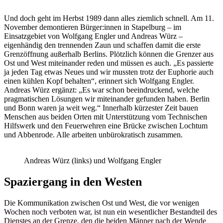
Und doch geht im Herbst 1989 dann alles ziemlich schnell. Am 11.
November demontieren Bürger:innen in Stapelburg – im
Einsatzgebiet von Wolfgang Engler und Andreas Würz –
eigenhändig den trennenden Zaun und schaffen damit die erste
Grenzöffnung außerhalb Berlins. Plötzlich können die Grenzer aus
Ost und West miteinander reden und müssen es auch. „Es passierte
ja jeden Tag etwas Neues und wir mussten trotz der Euphorie auch
einen kühlen Kopf behalten“, erinnert sich Wolfgang Engler.
Andreas Würz ergänzt: „Es war schon beeindruckend, welche
pragmatischen Lösungen wir miteinander gefunden haben. Berlin
und Bonn waren ja weit weg.“ Innerhalb kürzester Zeit bauen
Menschen aus beiden Orten mit Unterstützung vom Technischen
Hilfswerk und den Feuerwehren eine Brücke zwischen Lochtum
und Abbenrode. Alle arbeiten unbürokratisch zusammen.
Andreas Würz (links) und Wolfgang Engler
Spaziergang in den Westen
Die Kommunikation zwischen Ost und West, die vor wenigen
Wochen noch verboten war, ist nun ein wesentlicher Bestandteil des
Dienstes an der Grenze, den die beiden Männer nach der Wende