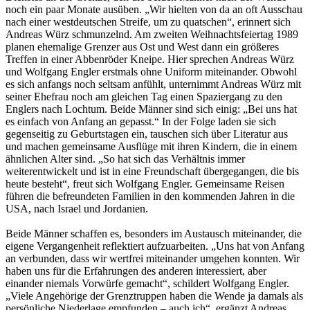
noch ein paar Monate ausüben. „Wir hielten von da an oft Ausschau
nach einer westdeutschen Streife, um zu quatschen“, erinnert sich
Andreas Würz schmunzelnd. Am zweiten Weihnachtsfeiertag 1989
planen ehemalige Grenzer aus Ost und West dann ein größeres
Treffen in einer Abbenröder Kneipe. Hier sprechen Andreas Würz
und Wolfgang Engler erstmals ohne Uniform miteinander. Obwohl
es sich anfangs noch seltsam anfühlt, unternimmt Andreas Würz mit
seiner Ehefrau noch am gleichen Tag einen Spaziergang zu den
Englers nach Lochtum. Beide Männer sind sich einig: „Bei uns hat
es einfach von Anfang an gepasst.“ In der Folge laden sie sich
gegenseitig zu Geburtstagen ein, tauschen sich über Literatur aus
und machen gemeinsame Ausflüge mit ihren Kindern, die in einem
ähnlichen Alter sind. „So hat sich das Verhältnis immer
weiterentwickelt und ist in eine Freundschaft übergegangen, die bis
heute besteht“, freut sich Wolfgang Engler. Gemeinsame Reisen
führen die befreundeten Familien in den kommenden Jahren in die
USA, nach Israel und Jordanien.
Beide Männer schaffen es, besonders im Austausch miteinander, die
eigene Vergangenheit reflektiert aufzuarbeiten. „Uns hat von Anfang
an verbunden, dass wir wertfrei miteinander umgehen konnten. Wir
haben uns für die Erfahrungen des anderen interessiert, aber
einander niemals Vorwürfe gemacht“, schildert Wolfgang Engler.
„Viele Angehörige der Grenztruppen haben die Wende ja damals als
persönliche Niederlage empfunden – auch ich“, ergänzt Andreas