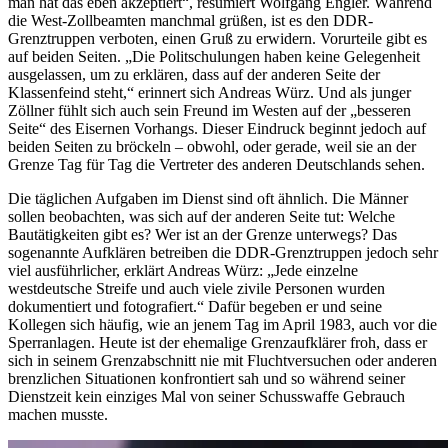
man hat das eben akzeptiert“, resümiert Wolfgang Engler. Während
die West-Zollbeamten manchmal grüßen, ist es den DDR-
Grenztruppen verboten, einen Gruß zu erwidern. Vorurteile gibt es
auf beiden Seiten. „Die Politschulungen haben keine Gelegenheit
ausgelassen, um zu erklären, dass auf der anderen Seite der
Klassenfeind steht,“ erinnert sich Andreas Würz. Und als junger
Zöllner fühlt sich auch sein Freund im Westen auf der „besseren
Seite“ des Eisernen Vorhangs. Dieser Eindruck beginnt jedoch auf
beiden Seiten zu bröckeln – obwohl, oder gerade, weil sie an der
Grenze Tag für Tag die Vertreter des anderen Deutschlands sehen.
Die täglichen Aufgaben im Dienst sind oft ähnlich. Die Männer
sollen beobachten, was sich auf der anderen Seite tut: Welche
Bautätigkeiten gibt es? Wer ist an der Grenze unterwegs? Das
sogenannte Aufklären betreiben die DDR-Grenztruppen jedoch sehr
viel ausführlicher, erklärt Andreas Würz: „Jede einzelne
westdeutsche Streife und auch viele zivile Personen wurden
dokumentiert und fotografiert.“ Dafür begeben er und seine
Kollegen sich häufig, wie an jenem Tag im April 1983, auch vor die
Sperranlagen. Heute ist der ehemalige Grenzaufklärer froh, dass er
sich in seinem Grenzabschnitt nie mit Fluchtversuchen oder anderen
brenzlichen Situationen konfrontiert sah und so während seiner
Dienstzeit kein einziges Mal von seiner Schusswaffe Gebrauch
machen musste.