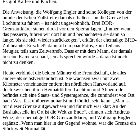
Es gibt Kaffee und Kuchen.
Die Anweisung, die Wolfgang Engler und seine Kollegen von der
bundesdeutschen Zollstreife damals erhalten – an die Grenze bei
Lochtum zu fahren – ist nicht ungewöhnlich. Drei DDR-
Grenzaufklärer stehen direkt vor den Sperranlagen. „Immer, wenn
das passierte, fuhren wir dort hin und beobachteten sie dann so
lange, bis sie sich wieder zurückzogen“, erklärt der ehemalige BRD-
Zollbeamte. Er schießt dann oft ein paar Fotos, zum Teil aus
Neugier, teils zum Zeitvertreib. Dass er mit dem Mann, der damals
in seine Kamera schaut, jemals sprechen würde – daran ist noch
nicht zu denken.
Heute verbindet die beiden Männer eine Freundschaft, die alles
andere als selbstverständlich ist. Sie wachsen zwar nur zwei
Kilometer voneinander entfernt im nördlichen Harzvorland auf,
doch zwischen ihren Heimatdörfern Lochtum und Abbenrode
befindet sich eine Staats- und Systemgrenze, die zumindest von Ost
nach West fast unüberwindbar ist und tödlich sein kann. „Man ist
mit dieser Grenze aufgewachsen und für mich war klar: An der
Bushaltestelle im Ort ist die Welt zu Ende“, erinnert sich Andreas
Würz, der ehemalige DDR-Grenzaufklärer, und Wolfgang Engler
ergänzt: „Wenn man hier in der Gegend wohnte, war die Grenze ein
Stück weit Normalität.“