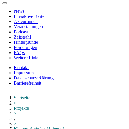
Zum
Hauptinhalt
News
springen
Interaktive Karte
Akteur:innen
Veranstaltungen
Podcast
Zeitstrahl
Hintergründe
Förderungen
FAQs
Weitere Links
Kontakt
Impressum
Datenschutzerklärung
Barrierefreiheit
Menü
schließen
Startseite
>
Projekte
>
,
>
Kleinert-Stein bei Hohegeiß