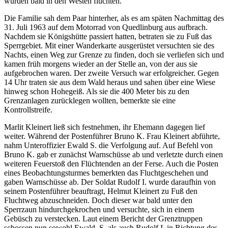
würden bald in den Westen flüchten.
Die Familie sah dem Paar hinterher, als es am späten Nachmittag des
31. Juli 1963 auf dem Motorrad von Quedlinburg aus aufbrach.
Nachdem sie Königshütte passiert hatten, betraten sie zu Fuß das
Sperrgebiet. Mit einer Wanderkarte ausgerüstet versuchten sie des
Nachts, einen Weg zur Grenze zu finden, doch sie verliefen sich und
kamen früh morgens wieder an der Stelle an, von der aus sie
aufgebrochen waren. Der zweite Versuch war erfolgreicher. Gegen
14 Uhr traten sie aus dem Wald heraus und sahen über eine Wiese
hinweg schon Hohegeiß. Als sie die 400 Meter bis zu den
Grenzanlagen zurücklegen wollten, bemerkte sie eine
Kontrollstreife.
Marlit Kleinert ließ sich festnehmen, ihr Ehemann dagegen lief
weiter. Während der Postenführer Bruno K. Frau Kleinert abführte,
nahm Unteroffizier Ewald S. die Verfolgung auf. Auf Befehl von
Bruno K. gab er zunächst Warnschüsse ab und verletzte durch einen
weiteren Feuerstoß den Flüchtenden an der Ferse. Auch die Posten
eines Beobachtungsturmes bemerkten das Fluchtgeschehen und
gaben Warnschüsse ab. Der Soldat Rudolf I. wurde daraufhin von
seinem Postenführer beauftragt, Helmut Kleinert zu Fuß den
Fluchtweg abzuschneiden. Doch dieser war bald unter den
Sperrzaun hindurchgekrochen und versuchte, sich in einem
Gebüsch zu verstecken. Laut einem Bericht der Grenztruppen
schossen nun sowohl Ewald. S. als auch Rudolf I. in Richtung des