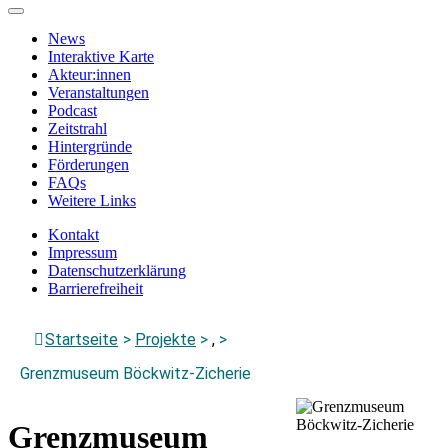
Zum
Hauptinhalt
News
springen
Interaktive Karte
Akteur:innen
Veranstaltungen
Podcast
Zeitstrahl
Hintergründe
Förderungen
FAQs
Weitere Links
Kontakt
Impressum
Datenschutzerklärung
Barrierefreiheit
Menü
Startseite
>
Projekte
>
,
>
schließen
Grenzmuseum Böckwitz-Zicherie
Grenzmuseum