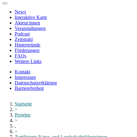
Zum
Hauptinhalt
News
springen
Interaktive Karte
Akteur:innen
Veranstaltungen
Podcast
Zeitstrahl
Hintergründe
Förderungen
FAQs
Weitere Links
Kontakt
Impressum
Datenschutzerklärung
Barrierefreiheit
Menü
schließen
Startseite
>
Projekte
>
,
>
Zertifizierte Natur- und Landschaftsführer:innen...