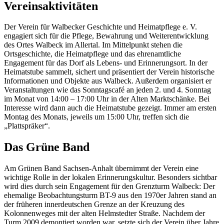
Vereinsaktivitäten
Der Verein für Walbecker Geschichte und Heimatpflege e. V.
engagiert sich für die Pflege, Bewahrung und Weiterentwicklung
des Ortes Walbeck im Allertal. Im Mittelpunkt stehen die
Ortsgeschichte, die Heimatpflege und das ehrenamtliche
Engagement für das Dorf als Lebens- und Erinnerungsort. In der
Heimatstube sammelt, sichert und präsentiert der Verein historische
Informationen und Objekte aus Walbeck. Außerdem organisiert er
Veranstaltungen wie das Sonntagscafé an jeden 2. und 4. Sonntag
im Monat von 14:00 – 17:00 Uhr in der Alten Marktschänke. Bei
Interesse wird dann auch die Heimatstube gezeigt. Immer am ersten
Montag des Monats, jeweils um 15:00 Uhr, treffen sich die
„Plattspräker“.
Das Grüne Band
Am Grünen Band Sachsen-Anhalt übernimmt der Verein eine
wichtige Rolle in der lokalen Erinnerungskultur. Besonders sichtbar
wird dies durch sein Engagement für den Grenzturm Walbeck: Der
ehemalige Beobachtungsturm BT-9 aus den 1970er Jahren stand an
der früheren innerdeutschen Grenze an der Kreuzung des
Kolonnenweges mit der alten Helmstedter Straße. Nachdem der
Turm 2009 demontiert worden war, setzte sich der Verein über Jahre