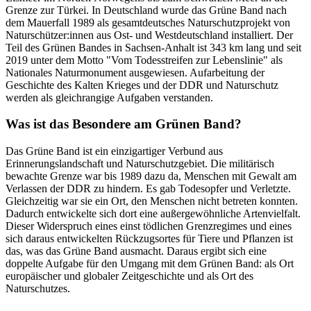
Grenze zur Türkei. In Deutschland wurde das Grüne Band nach
dem Mauerfall 1989 als gesamtdeutsches Naturschutzprojekt von
Naturschützer:innen aus Ost- und Westdeutschland installiert. Der
Teil des Grünen Bandes in Sachsen-Anhalt ist 343 km lang und seit
2019 unter dem Motto "Vom Todesstreifen zur Lebenslinie" als
Nationales Naturmonument ausgewiesen. Aufarbeitung der
Geschichte des Kalten Krieges und der DDR und Naturschutz
werden als gleichrangige Aufgaben verstanden.
Was ist das Besondere am Grünen Band?
Das Grüne Band ist ein einzigartiger Verbund aus
Erinnerungslandschaft und Naturschutzgebiet. Die militärisch
bewachte Grenze war bis 1989 dazu da, Menschen mit Gewalt am
Verlassen der DDR zu hindern. Es gab Todesopfer und Verletzte.
Gleichzeitig war sie ein Ort, den Menschen nicht betreten konnten.
Dadurch entwickelte sich dort eine außergewöhnliche Artenvielfalt.
Dieser Widerspruch eines einst tödlichen Grenzregimes und eines
sich daraus entwickelten Rückzugsortes für Tiere und Pflanzen ist
das, was das Grüne Band ausmacht. Daraus ergibt sich eine
doppelte Aufgabe für den Umgang mit dem Grünen Band: als Ort
europäischer und globaler Zeitgeschichte und als Ort des
Naturschutzes.