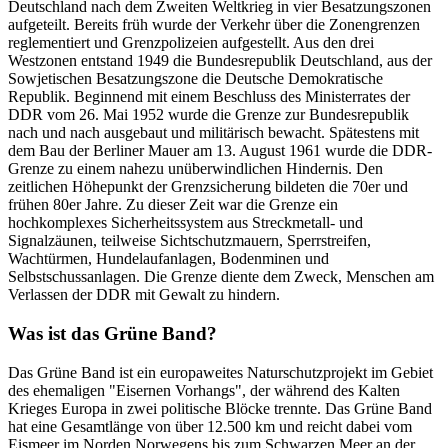
Deutschland nach dem Zweiten Weltkrieg in vier Besatzungszonen
aufgeteilt. Bereits früh wurde der Verkehr über die Zonengrenzen
reglementiert und Grenzpolizeien aufgestellt. Aus den drei
Westzonen entstand 1949 die Bundesrepublik Deutschland, aus der
Sowjetischen Besatzungszone die Deutsche Demokratische
Republik. Beginnend mit einem Beschluss des Ministerrates der
DDR vom 26. Mai 1952 wurde die Grenze zur Bundesrepublik
nach und nach ausgebaut und militärisch bewacht. Spätestens mit
dem Bau der Berliner Mauer am 13. August 1961 wurde die DDR-
Grenze zu einem nahezu unüberwindlichen Hindernis. Den
zeitlichen Höhepunkt der Grenzsicherung bildeten die 70er und
frühen 80er Jahre. Zu dieser Zeit war die Grenze ein
hochkomplexes Sicherheitssystem aus Streckmetall- und
Signalzäunen, teilweise Sichtschutzmauern, Sperrstreifen,
Wachtürmen, Hundelaufanlagen, Bodenminen und
Selbstschussanlagen. Die Grenze diente dem Zweck, Menschen am
Verlassen der DDR mit Gewalt zu hindern.
Was ist das Grüne Band?
Das Grüne Band ist ein europaweites Naturschutzprojekt im Gebiet
des ehemaligen "Eisernen Vorhangs", der während des Kalten
Krieges Europa in zwei politische Blöcke trennte. Das Grüne Band
hat eine Gesamtlänge von über 12.500 km und reicht dabei vom
Eismeer im Norden Norwegens bis zum Schwarzen Meer an der