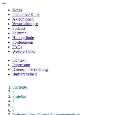
Zum
Hauptinhalt
News
springen
Interaktive Karte
Akteur:innen
Veranstaltungen
Podcast
Zeitstrahl
Hintergründe
Förderungen
FAQs
Weitere Links
Kontakt
Impressum
Datenschutzerklärung
Barrierefreiheit
Menü
schließen
Startseite
>
Projekte
>
,
>
Radweg-Infostelle und Skulpturenpark im...