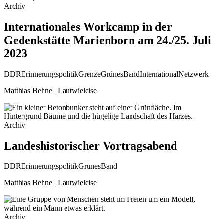
Archiv
Internationales Workcamp in der
Gedenkstätte Marienborn am 24./25. Juli
2023
DDR
Erinnerungspolitik
Grenze
GrünesBand
International
Netzwerk
Matthias Behne | Lautwieleise
Archiv
Landeshistorischer Vortragsabend
DDR
Erinnerungspolitik
GrünesBand
Matthias Behne | Lautwieleise
Archiv