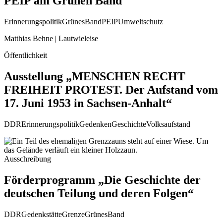
PEIP am Grünen Band
Erinnerungspolitik
GrünesBand
PEIP
Umweltschutz
Matthias Behne | Lautwieleise
Öffentlichkeit
Ausstellung „MENSCHEN RECHT
FREIHEIT PROTEST. Der Aufstand vom
17. Juni 1953 in Sachsen-Anhalt“
DDR
Erinnerungspolitik
Gedenken
Geschichte
Volksaufstand
Ausschreibung
Förderprogramm „Die Geschichte der
deutschen Teilung und deren Folgen“
DDR
Gedenkstätte
Grenze
GrünesBand