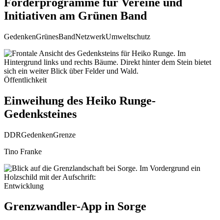
Förderprogramme für Vereine und
Initiativen am Grünen Band
Gedenken
GrünesBand
Netzwerk
Umweltschutz
Öffentlichkeit
Einweihung des Heiko Runge-
Gedenksteines
DDR
Gedenken
Grenze
Tino Franke
Entwicklung
Grenzwandler-App in Sorge