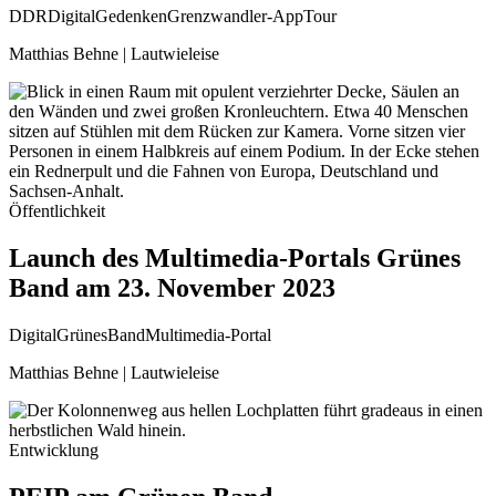
DDR
Digital
Gedenken
Grenzwandler-App
Tour
Matthias Behne | Lautwieleise
Öffentlichkeit
Launch des Multimedia-Portals Grünes
Band am 23. November 2023
Digital
GrünesBand
Multimedia-Portal
Matthias Behne | Lautwieleise
Entwicklung