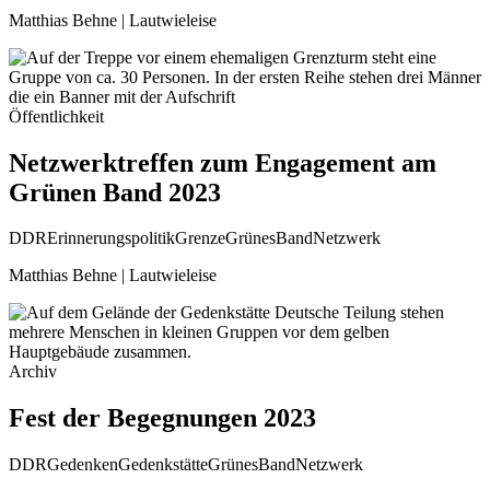
Matthias Behne | Lautwieleise
Öffentlichkeit
Netzwerktreffen zum Engagement am
Grünen Band 2023
DDR
Erinnerungspolitik
Grenze
GrünesBand
Netzwerk
Matthias Behne | Lautwieleise
Archiv
Fest der Begegnungen 2023
DDR
Gedenken
Gedenkstätte
GrünesBand
Netzwerk