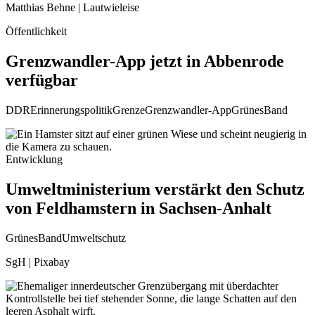
Matthias Behne | Lautwieleise
Öffentlichkeit
Grenzwandler-App jetzt in Abbenrode
verfügbar
DDR
Erinnerungspolitik
Grenze
Grenzwandler-App
GrünesBand
Entwicklung
Umweltministerium verstärkt den Schutz
von Feldhamstern in Sachsen-Anhalt
GrünesBand
Umweltschutz
SgH | Pixabay