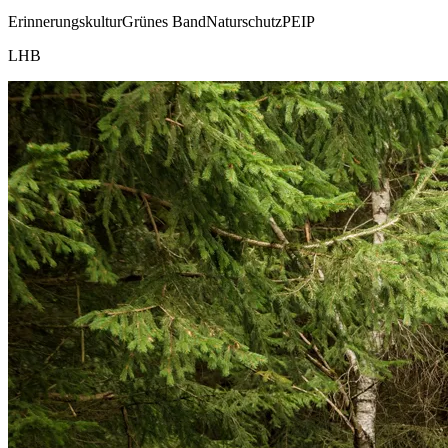
Erinnerungskultur
Grünes Band
Naturschutz
PEIP
LHB