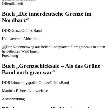
Öffentlichkeit
Buch „Die innerdeutsche Grenze im
Nordharz“
DDR
Grenze
Grünes Band
Heimatverein Abbenrode
Forschung
Buch „Grenzschicksale – Als das Grüne
Band noch grau war“
DDR
Erinnerungspolitik
Grenze
GrünesBand
Matthias Behne | Lautwieleise
Ausschreibung