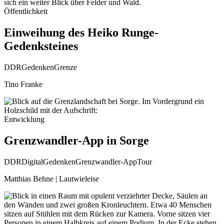
Öffentlichkeit
Einweihung des Heiko Runge-
Gedenksteines
DDR
Gedenken
Grenze
Tino Franke
Entwicklung
Grenzwandler-App in Sorge
DDR
Digital
Gedenken
Grenzwandler-App
Tour
Matthias Behne | Lautwieleise