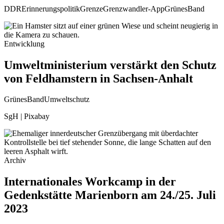
DDR
Erinnerungspolitik
Grenze
Grenzwandler-App
GrünesBand
Entwicklung
Umweltministerium verstärkt den Schutz
von Feldhamstern in Sachsen-Anhalt
GrünesBand
Umweltschutz
SgH | Pixabay
Archiv
Internationales Workcamp in der
Gedenkstätte Marienborn am 24./25. Juli
2023