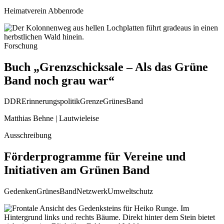
Heimatverein Abbenrode
Forschung
Buch „Grenzschicksale – Als das Grüne
Band noch grau war“
DDR
Erinnerungspolitik
Grenze
GrünesBand
Matthias Behne | Lautwieleise
Ausschreibung
Förderprogramme für Vereine und
Initiativen am Grünen Band
Gedenken
GrünesBand
Netzwerk
Umweltschutz