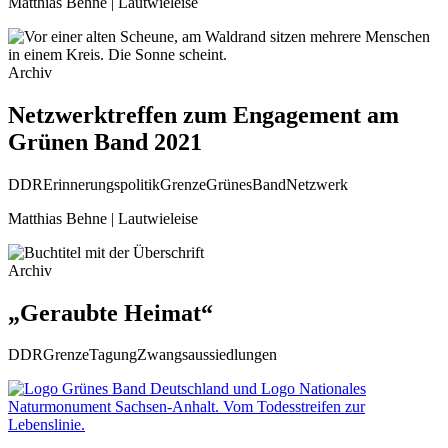
Matthias Behne | Lautwieleise
Archiv
Netzwerktreffen zum Engagement am
Grünen Band 2021
DDR
Erinnerungspolitik
Grenze
GrünesBand
Netzwerk
Matthias Behne | Lautwieleise
Archiv
„Geraubte Heimat“
DDR
Grenze
Tagung
Zwangsaussiedlungen