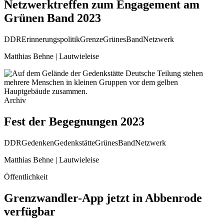
Netzwerktreffen zum Engagement am
Grünen Band 2023
DDR
Erinnerungspolitik
Grenze
GrünesBand
Netzwerk
Matthias Behne | Lautwieleise
Archiv
Fest der Begegnungen 2023
DDR
Gedenken
Gedenkstätte
GrünesBand
Netzwerk
Matthias Behne | Lautwieleise
Öffentlichkeit
Grenzwandler-App jetzt in Abbenrode
verfügbar