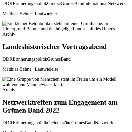
DDR
Erinnerungspolitik
Grenze
GrünesBand
International
Netzwerk
Matthias Behne | Lautwieleise
Archiv
Landeshistorischer Vortragsabend
DDR
Erinnerungspolitik
GrünesBand
Matthias Behne | Lautwieleise
Archiv
Netzwerktreffen zum Engagement am
Grünen Band 2022
DDR
Erinnerungspolitik
Gedenkstätte
GrünesBand
Netzwerk