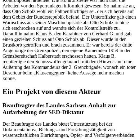
Kontrollposten arbeitete. Die Kontrollstreife war nicht über die
Arbeiten vor den Sperranlagen informiert gewesen. So nahm sie an,
dass Otto Scholz wohl ein Fahnenflüchtiger sei, der sich bereits auf
dem Gebiet der Bundesrepublik befand. Der Unteroffizier gab einen
Warnschuss aus seiner Maschinenpistole ab. Otto Scholz richtete
sich erschrocken auf und wandte sich der Kontrollstreife zu.
Daraufhin nahm Klaus B. den Karabiner von Gerhard G. und gab
einen gezielten Schuss auf Otto Scholz ab. Dieser wurde in den
Brustkorb getroffen und brach zusammen. Er war bereits der dritte
Angehörige der Grenzpolizei, den eigene Kameraden 1959 in der
Grenzbereitschaft Halberstadt erschossen hatten. Klaus B.
rechtfertigte den Schusswaffengebrauch mit dem Hinweis auf eine
Äußerung des Kommandeurs der 2. Grenzbrigade, wonach ein toter
Deserteur beim „Klassengegner“ keine Aussage mehr machen
könne.
Ein Projekt von diesem Akteur
Beauftragter des Landes Sachsen-Anhalt zur
Aufarbeitung der SED-Diktatur
Der Beauftragte des Landes bietet Unterstützung bei der
Dokumentations-, Bildungs- und Forschungstätigkeit von
wissenschaftlichen Einrichtungen, Opfer- und Verfolgtenverbänden