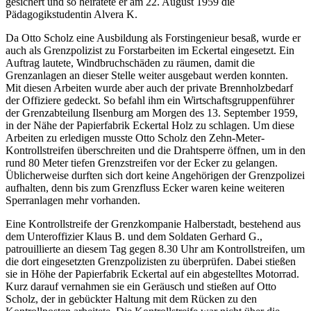
gesichert und so heiratete er am 22. August 1959 die
Pädagogikstudentin Alvera K.
Da Otto Scholz eine Ausbildung als Forstingenieur besaß, wurde er
auch als Grenzpolizist zu Forstarbeiten im Eckertal eingesetzt. Ein
Auftrag lautete, Windbruchschäden zu räumen, damit die
Grenzanlagen an dieser Stelle weiter ausgebaut werden konnten.
Mit diesen Arbeiten wurde aber auch der private Brennholzbedarf
der Offiziere gedeckt. So befahl ihm ein Wirtschaftsgruppenführer
der Grenzabteilung Ilsenburg am Morgen des 13. September 1959,
in der Nähe der Papierfabrik Eckertal Holz zu schlagen. Um diese
Arbeiten zu erledigen musste Otto Scholz den Zehn-Meter-
Kontrollstreifen überschreiten und die Drahtsperre öffnen, um in den
rund 80 Meter tiefen Grenzstreifen vor der Ecker zu gelangen.
Üblicherweise durften sich dort keine Angehörigen der Grenzpolizei
aufhalten, denn bis zum Grenzfluss Ecker waren keine weiteren
Sperranlagen mehr vorhanden.
Eine Kontrollstreife der Grenzkompanie Halberstadt, bestehend aus
dem Unteroffizier Klaus B. und dem Soldaten Gerhard G.,
patrouillierte an diesem Tag gegen 8.30 Uhr am Kontrollstreifen, um
die dort eingesetzten Grenzpolizisten zu überprüfen. Dabei stießen
sie in Höhe der Papierfabrik Eckertal auf ein abgestelltes Motorrad.
Kurz darauf vernahmen sie ein Geräusch und stießen auf Otto
Scholz, der in gebückter Haltung mit dem Rücken zu den