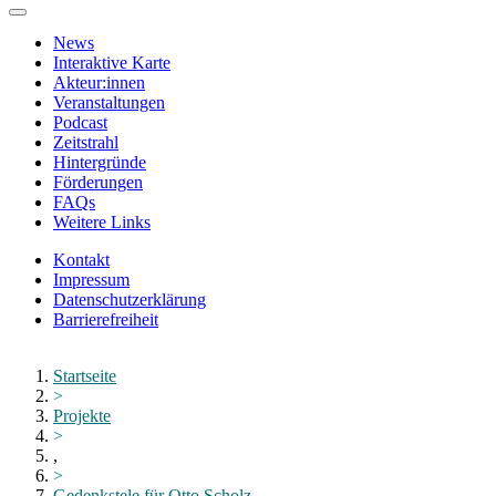
Zum
Hauptinhalt
News
springen
Interaktive Karte
Akteur:innen
Veranstaltungen
Podcast
Zeitstrahl
Hintergründe
Förderungen
FAQs
Weitere Links
Kontakt
Impressum
Datenschutzerklärung
Barrierefreiheit
Menü
schließen
Startseite
>
Projekte
>
,
>
Gedenkstele für Otto Scholz...