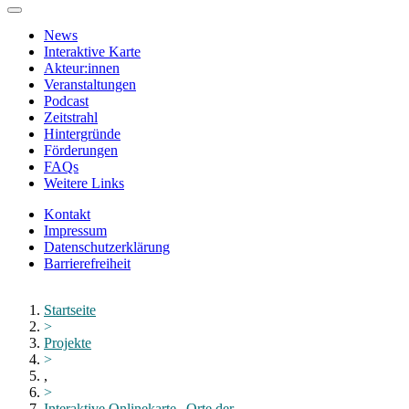
Zum
Hauptinhalt
News
springen
Interaktive Karte
Akteur:innen
Veranstaltungen
Podcast
Zeitstrahl
Hintergründe
Förderungen
FAQs
Weitere Links
Kontakt
Impressum
Datenschutzerklärung
Barrierefreiheit
Menü
schließen
Startseite
>
Projekte
>
,
>
Interaktive Onlinekarte „Orte der...