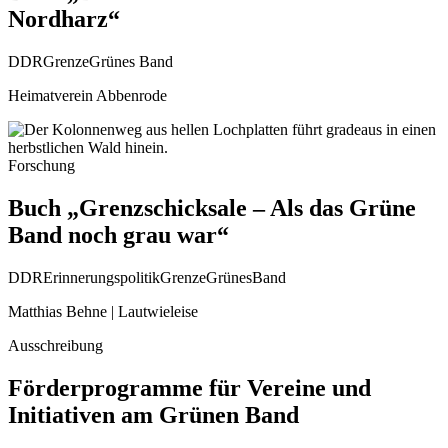
Nordharz“
DDR
Grenze
Grünes Band
Heimatverein Abbenrode
Forschung
Buch „Grenzschicksale – Als das Grüne
Band noch grau war“
DDR
Erinnerungspolitik
Grenze
GrünesBand
Matthias Behne | Lautwieleise
Ausschreibung
Förderprogramme für Vereine und
Initiativen am Grünen Band