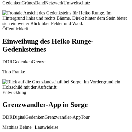
Gedenken
GrünesBand
Netzwerk
Umweltschutz
Öffentlichkeit
Einweihung des Heiko Runge-
Gedenksteines
DDR
Gedenken
Grenze
Tino Franke
Entwicklung
Grenzwandler-App in Sorge
DDR
Digital
Gedenken
Grenzwandler-App
Tour
Matthias Behne | Lautwieleise