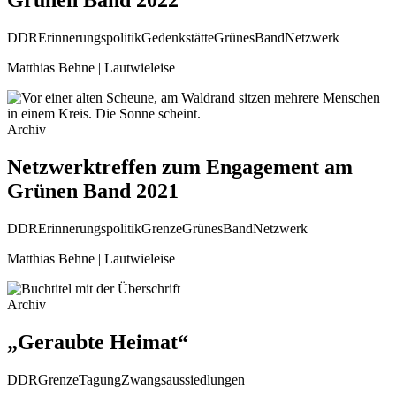
Grünen Band 2022
DDR
Erinnerungspolitik
Gedenkstätte
GrünesBand
Netzwerk
Matthias Behne | Lautwieleise
Archiv
Netzwerktreffen zum Engagement am
Grünen Band 2021
DDR
Erinnerungspolitik
Grenze
GrünesBand
Netzwerk
Matthias Behne | Lautwieleise
Archiv
„Geraubte Heimat“
DDR
Grenze
Tagung
Zwangsaussiedlungen