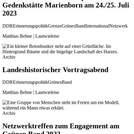
Gedenkstätte Marienborn am 24./25. Juli
2023
DDR
Erinnerungspolitik
Grenze
GrünesBand
International
Netzwerk
Matthias Behne | Lautwieleise
Archiv
Landeshistorischer Vortragsabend
DDR
Erinnerungspolitik
GrünesBand
Matthias Behne | Lautwieleise
Archiv
Netzwerktreffen zum Engagement am