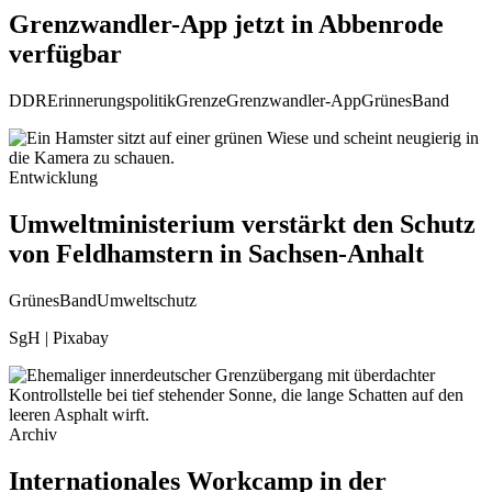
Grenzwandler-App jetzt in Abbenrode
verfügbar
DDR
Erinnerungspolitik
Grenze
Grenzwandler-App
GrünesBand
Entwicklung
Umweltministerium verstärkt den Schutz
von Feldhamstern in Sachsen-Anhalt
GrünesBand
Umweltschutz
SgH | Pixabay
Archiv
Internationales Workcamp in der